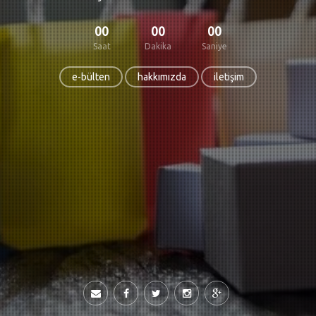
00
00
00
Saat
Dakika
Saniye
e-bülten
hakkımızda
iletişim